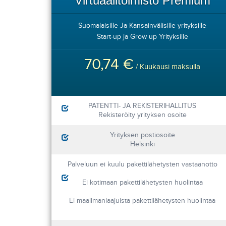
Virtuaalitoimisto Premium
Suomalaisille Ja Kansainvälisille yrityksille
Start-up ja Grow up Yrityksille
70,74 €
/ Kuukausi maksulla
PATENTTI- JA REKISTERIHALLITUS
Rekisteröity yrityksen osoite
Yrityksen postiosoite
Helsinki
Palveluun ei kuulu pakettilähetysten vastaanotto
Ei kotimaan pakettilähetysten huolintaa
Ei maailmanlaajuista pakettilähetysten huolintaa