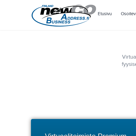
Etusivu
Osoite
Osoi
Osoi
Osoi
Virtua
fyysi