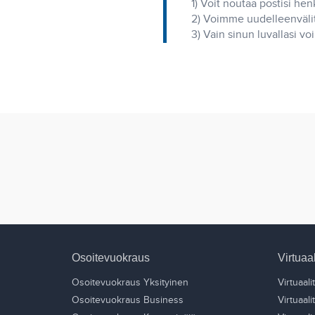
1) Voit noutaa postisi hen
2) Voimme uudelleenvälitt
3) Vain sinun luvallasi v
Osoitevuokraus
Virtuaa
Osoitevuokraus Yksityinen
Virtuaali
Osoitevuokraus Business
Virtuaal