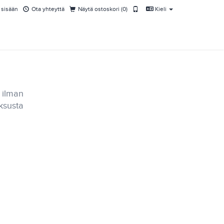
 sisään
Ota yhteyttä
Näytä ostoskori (
0
)
Kieli
t ilman
ksusta