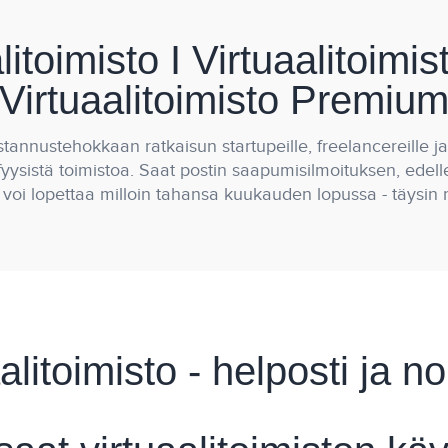
litoimisto I Virtuaalitoim
Virtuaalitoimisto Premiu
stannustehokkaan ratkaisun startupeille, freelancereille ja 
 fyysistä toimistoa. Saat postin saapumisilmoituksen, edell
voi lopettaa milloin tahansa kuukauden lopussa - täysin r
alitoimisto - helposti ja n