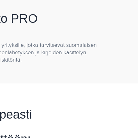
isto PRO
m
yrityksille, jotka tarvitsevat suomalaisen
eenlähetyksen ja kirjeiden käsittelyn.
iskitöntä.
opeasti