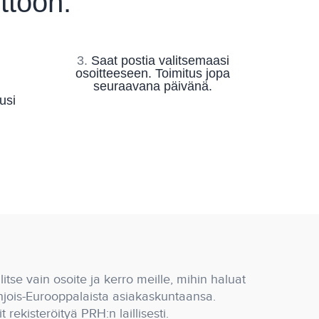
ttöön:
3.
Saat postia valitsemaasi
osoitteeseen. Toimitus jopa
seuraavana päivänä.
usi
itse vain osoite ja kerro meille, mihin haluat
hjois-Eurooppalaista asiakaskuntaansa.
 rekisteröityä PRH:n laillisesti.