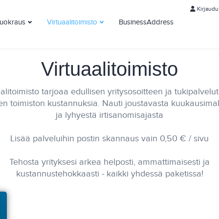
Kirjaudu
vuokraus
Virtuaalitoimisto
BusinessAddress
tevuokraus Yksityinen
Virtuaalitoimisto Basic
tevuokraus Business
Virtuaalitoimisto PRO
Virtuaalitoimisto
tevuokraus Kevytyrittäjä
Virtuaalitoimisto Premium
alitoimisto tarjoaa edullisen yritysosoitteen ja tukipalvelu
sen toimiston kustannuksia. Nauti joustavasta kuukausima
ja lyhyestä irtisanomisajasta
Lisää palveluihin postin skannaus vain 0,50 € / sivu
Tehosta yrityksesi arkea helposti, ammattimaisesti ja
kustannustehokkaasti - kaikki yhdessä paketissa!