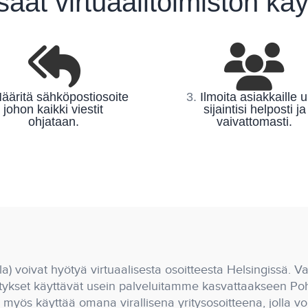
saat virtuaalitoimiston käy
ääritä sähköpostiosoite
3.
Ilmoita asiakkaille u
johon kaikki viestit
sijaintisi helposti ja
ohjataan.
vaivattomasti.
) voivat hyötyä virtuaalisesta osoitteesta Helsingissä. Val
yritykset käyttävät usein palveluitamme kasvattaakseen Po
 myös käyttää omana virallisena yritysosoitteena, jolla voit