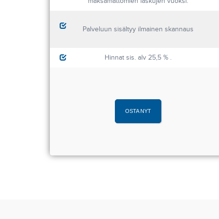
maksamattomien laskujen vuoksi.
Palveluun sisältyy ilmainen skannaus
Hinnat sis. alv 25,5 % .
OSTA NYT