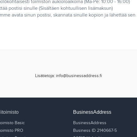
kilökohtaisesti toimiston aukioloaikoina (Ma-Pe: 10:00 - 16:00)
ää postisi sinulle (Sisältäen kohtuullisen lisämaksun)
oimme avata sinun postisi, skannata sinulle kopion ja lähettää sen
Lisätietoja: info@businessaddress.fi
litoimisto
BusinessAddress
toimisto Basic
BusinessAddress
itoimisto PRO
Business ID 2140667-5