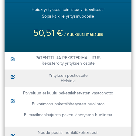
Hoida yrityksesi toimistoa virtuaalisesti!
Sopii kaikille yritysmuodoille
50,51 €
/ Kuukausi maksulla
PATENTTI- JA REKISTERIHALLITUS
Rekisteröity yrityksen osoite
Yrityksen postiosoite
Helsinki
Palveluun ei kuulu pakettilähetysten vastaanotto
Ei kotimaan pakettilähetysten huolintaa
Ei maailmanlaajuista pakettilähetysten huolintaa
Nouda postisi henkilökohtaisesti