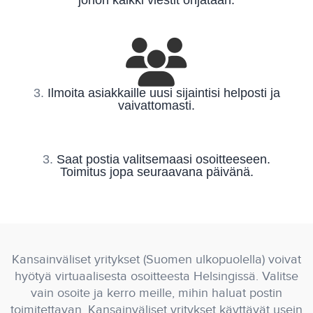
johon kaikki viestit ohjataan.
3.
Ilmoita asiakkaille uusi sijaintisi helposti ja
vaivattomasti.
3.
Saat postia valitsemaasi osoitteeseen.
Toimitus jopa seuraavana päivänä.
Kansainväliset yritykset (Suomen ulkopuolella) voivat
hyötyä virtuaalisesta osoitteesta Helsingissä. Valitse
vain osoite ja kerro meille, mihin haluat postin
toimitettavan. Kansainväliset yritykset käyttävät usein