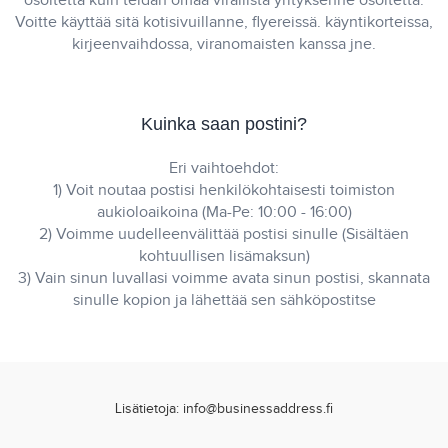
osoitetta kuin teidän omaa virallista yrityksenne osoitetta.
Voitte käyttää sitä kotisivuillanne, flyereissä. käyntikorteissa,
kirjeenvaihdossa, viranomaisten kanssa jne.
Kuinka saan postini?
Eri vaihtoehdot:
1) Voit noutaa postisi henkilökohtaisesti toimiston
aukioloaikoina (Ma-Pe: 10:00 - 16:00)
2) Voimme uudelleenvälittää postisi sinulle (Sisältäen
kohtuullisen lisämaksun)
3) Vain sinun luvallasi voimme avata sinun postisi, skannata
sinulle kopion ja lähettää sen sähköpostitse
Lisätietoja: info@businessaddress.fi