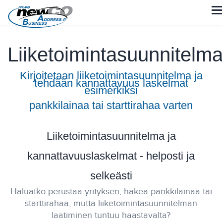
Liiketoimintasuunnitelm
Kirjoitetaan liiketoimintasuunnitelma ja
tehdään kannattavuus laskelmat
esimerkiksi
pankkilainaa tai starttirahaa varten
Liiketoimintasuunnitelma ja
kannattavuuslaskelmat - helposti ja
selkeästi
Haluatko perustaa yrityksen, hakea pankkilainaa tai
starttirahaa, mutta liiketoimintasuunnitelman
laatiminen tuntuu haastavalta?