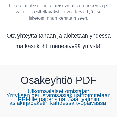
Liiketoimintasuunnitelmasi valmistuu nopeasti ja
valmiina esiteltäväksi, ja voit keskittyä itse
liiketoiminnan kehittämiseen.
Ota yhteyttä tänään ja aloitetaan yhdessä
matkasi kohti menestyvää yritystä!
Osakeyhtiö PDF
Ulkomaalaiset omistajat:
Yrityksen perustamisasiakirjat toimitetaan
PRH:lle paperisina. Saat valmiin
asiakirjapaketin kahdessa työpäivässä.