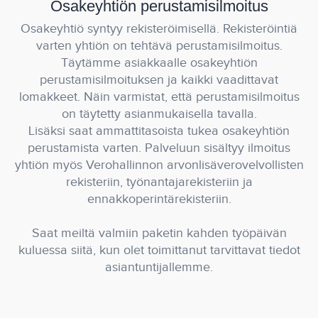
Osakeyhtiön perustamisilmoitus
Osakeyhtiö syntyy rekisteröimisellä. Rekisteröintiä
varten yhtiön on tehtävä perustamisilmoitus.
Täytämme asiakkaalle osakeyhtiön
perustamisilmoituksen ja kaikki vaadittavat
lomakkeet. Näin varmistat, että perustamisilmoitus
on täytetty asianmukaisella tavalla.
Lisäksi saat ammattitasoista tukea osakeyhtiön
perustamista varten. Palveluun sisältyy ilmoitus
yhtiön myös Verohallinnon arvonlisäverovelvollisten
rekisteriin, työnantajarekisteriin ja
ennakkoperintärekisteriin.
Saat meiltä valmiin paketin kahden työpäivän
kuluessa siitä, kun olet toimittanut tarvittavat tiedot
asiantuntijallemme.