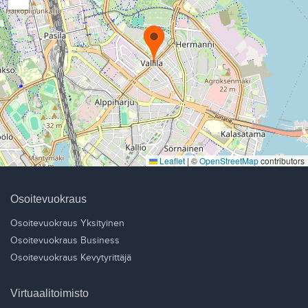
Leaflet
|
©
OpenStreetMap
contributors
Osoitevuokraus
Osoitevuokraus Yksityinen
Osoitevuokraus Business
Osoitevuokraus Kevytyrittäjä
Virtuaalitoimisto