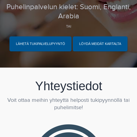
Puhelinpalvelun kielet: Suomi, Englanti,
Arabia
TAI
LÄHETÄ TUKIPALVELUPYYNTÖ
LÖYDÄ MEIDÄT KARTALTA
Yhteystiedot
Voit ottaa meihin yhteyttä helposti tukipyynnöllä tai
puhelimitse!